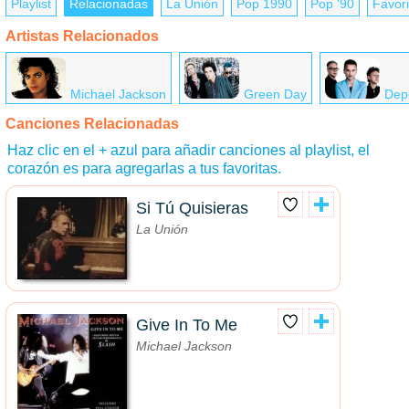
Playlist
Relacionadas
La Unión
Pop 1990
Pop '90
Favori
Artistas Relacionados
Michael Jackson
Green Day
Dep
Canciones Relacionadas
Haz clic en el + azul para añadir canciones al playlist, el
corazón es para agregarlas a tus favoritas.
Si Tú Quisieras
La Unión
Give In To Me
Michael Jackson