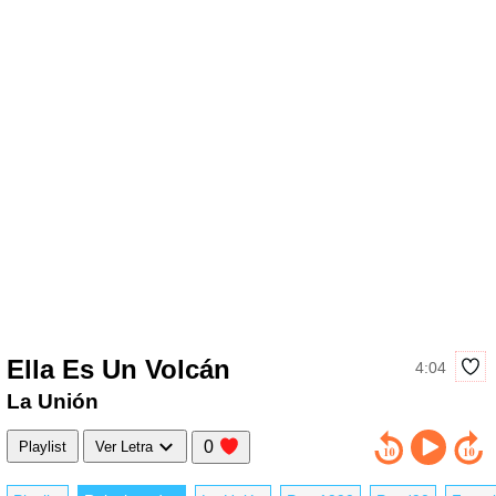
Ella Es Un Volcán
4:04
La Unión
0
Playlist
Ver Letra