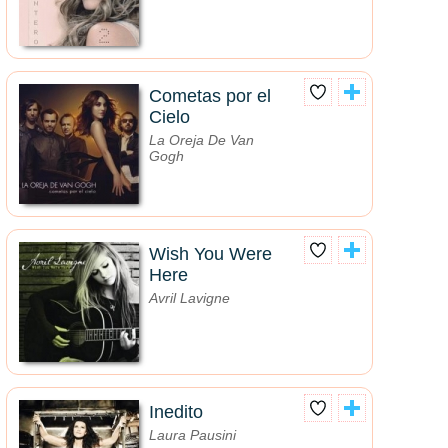
Cometas por el
Cielo
La Oreja De Van
Gogh
Wish You Were
Here
Avril Lavigne
Inedito
Laura Pausini