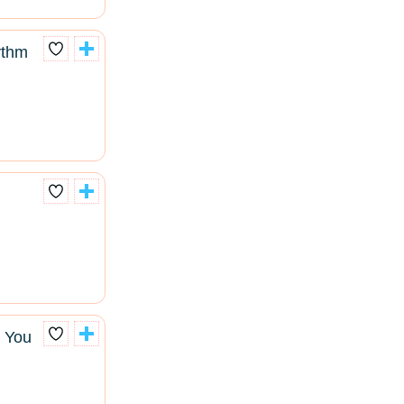
ythm
n
r You