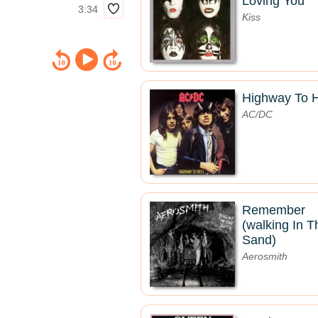
Loving You
3:34
Kiss
Highway To H
AC/DC
Remember
(walking In T
Sand)
Aerosmith