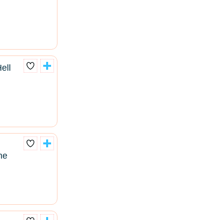
ell
he