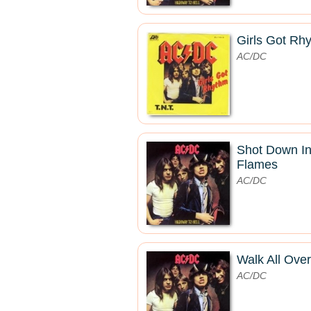
Girls Got Rh
AC/DC
Shot Down I
Flames
AC/DC
Walk All Ove
AC/DC