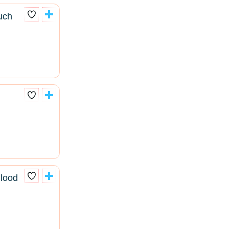
uch
Blood