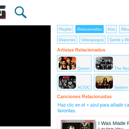
Playlist
Relacionadas
Kiss
Álbu
Deportes
Videojuegos
Gente y B
Artistas Relacionados
Queen
The Bea
AC/DC
System
Canciones Relacionadas
Haz clic en el + azul para añadir ca
favoritas.
I Was Made 