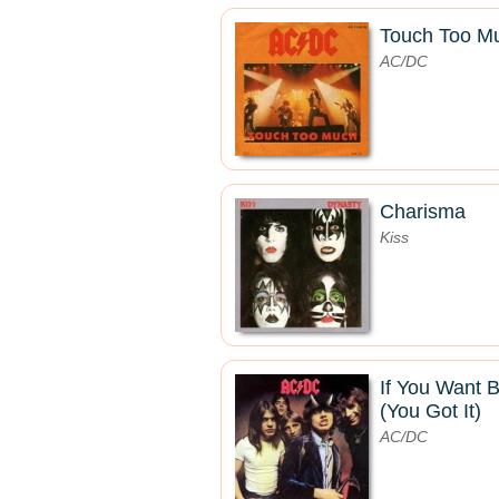
Touch Too M
AC/DC
Charisma
Kiss
If You Want 
(You Got It)
AC/DC