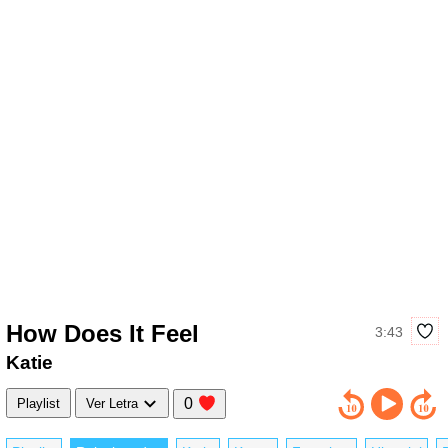
How Does It Feel
3:43
Katie
0
Playlist
Ver Letra