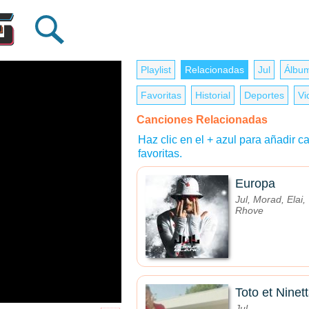
Playlist
Relacionadas
Jul
Álbum
Favoritas
Historial
Deportes
Vi
Canciones Relacionadas
Haz clic en el + azul para añadir ca
favoritas.
Europa
Jul, Morad, Elai,
Rhove
Toto et Ninet
Jul