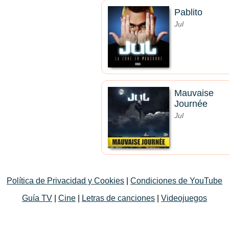
Pablito
Jul
Mauvaise
Journée
Jul
Política de Privacidad y Cookies
|
Condiciones de YouTube
Guía TV
|
Cine
|
Letras de canciones
|
Videojuegos