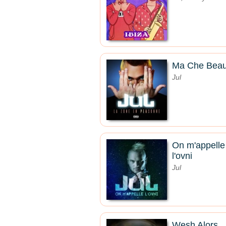
Ma Che Beau
Jul
On m'appelle
l'ovni
Jul
Wesh Alors