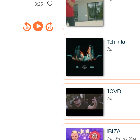
3:25
Tchikita
Jul
JCVD
Jul
IBIZA
Jul, Jimmy Sax