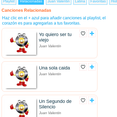
Playlist
Relacionadas
Juan Valentin
Latina
Favoritas
Hist
Canciones Relacionadas
Haz clic en el + azul para añadir canciones al playlist, el
corazón es para agregarlas a tus favoritas.
Yo quiero ser tu
viejo
Juan Valentin
Una sola caida
Juan Valentin
Un Segundo de
Silencio
Juan Valentin