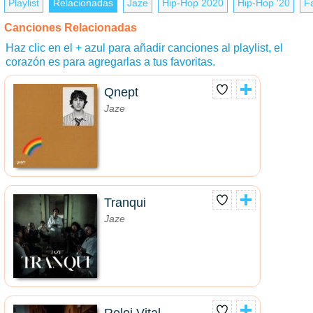
Playlist
Relacionadas
Jaze
Hip-Hop 2020
Hip-Hop '20
F
Canciones Relacionadas
Haz clic en el + azul para añadir canciones al playlist, el
corazón es para agregarlas a tus favoritas.
Qnept
Jaze
Tranqui
Jaze