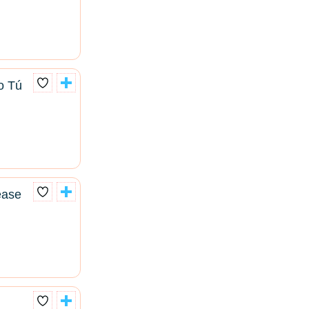
o Tú
ease