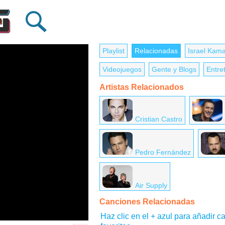
Playlist
Relacionadas
Israel Kam
Videojuegos
Gente y Blogs
Entre
Artistas Relacionados
Cristian Castro
Pedro Fernández
Air Supply
Canciones Relacionadas
Haz clic en el + azul para añadir ca