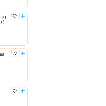
Do (
u )
st