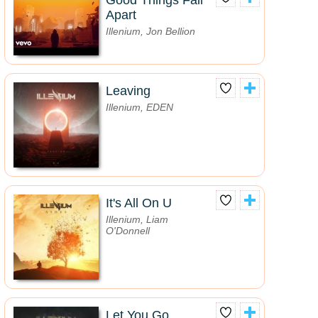
Good Things Fall
Apart
Illenium, Jon Bellion
Leaving
Illenium, EDEN
It's All On U
Illenium, Liam
O'Donnell
Let You Go