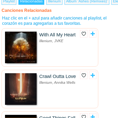
Playlist
Relacionadas
Illenium
Álbum 'Ashes (Remixes)'
El
Canciones Relacionadas
Haz clic en el + azul para añadir canciones al playlist, el
corazón es para agregarlas a tus favoritas.
With All My Heart
Illenium, JVKE
Crawl Outta Love
Illenium, Annika Wells