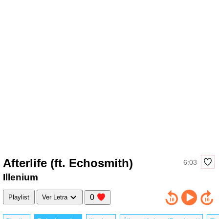
Afterlife (ft. Echosmith)
6:03
Illenium
0
Playlist
Ver Letra