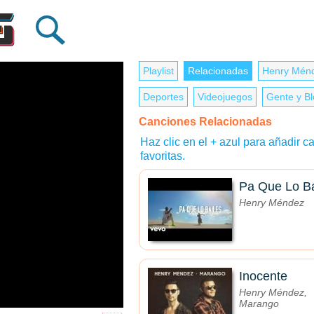
Playlist
Relacionadas
Henry Mén
Deportes
Videojuegos
Gente y B
Canciones Relacionadas
Haz clic en el + azul para añadir ca
favoritas.
Pa Que Lo Ba
Henry Méndez
Inocente
Henry Méndez,
Marango