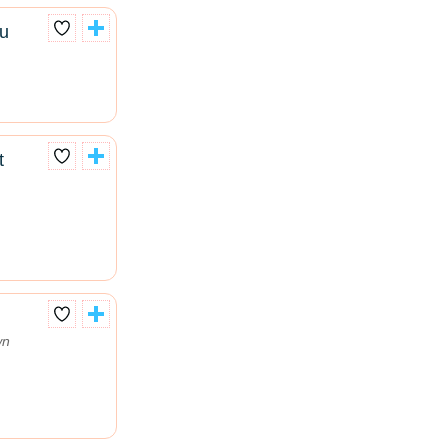
ou
t
wn