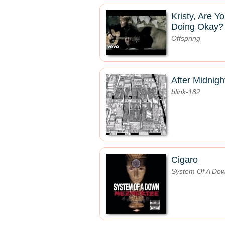
Kristy, Are Y
Doing Okay?
Offspring
After Midnigh
blink-182
Cigaro
System Of A Do