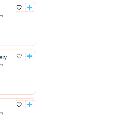
wn
ety
wn
wn