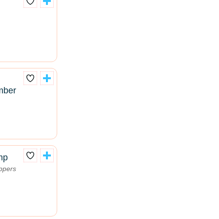
mber
mp
ppers