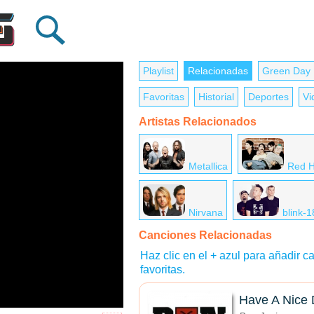
Playlist
Relacionadas
Green Day
Favoritas
Historial
Deportes
Vi
Artistas Relacionados
Metallica
Red H
Nirvana
blink-
Canciones Relacionadas
Haz clic en el + azul para añadir ca
favoritas.
Have A Nice