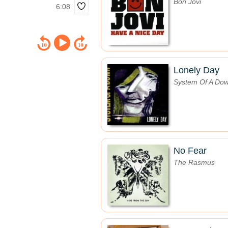
Bon Jovi
6:08
Lonely Day
System Of A Do
No Fear
The Rasmus