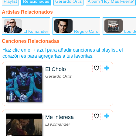
Playlist
Relacionadas
Gerardo Ortiz
Álbum 'Hoy Más Fuerte'
Artistas Relacionados
El Komander
Regulo Caro
Los B
Canciones Relacionadas
Haz clic en el + azul para añadir canciones al playlist, el
corazón es para agregarlas a tus favoritas.
El Cholo
Gerardo Ortiz
Me interesa
El Komander