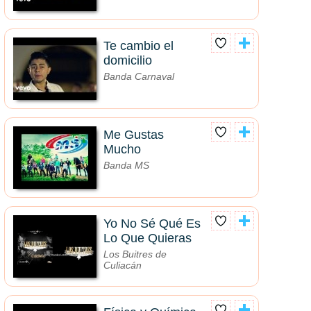
Te cambio el
domicilio
Banda Carnaval
Me Gustas
Mucho
Banda MS
Yo No Sé Qué Es
Lo Que Quieras
Los Buitres de
Culiacán