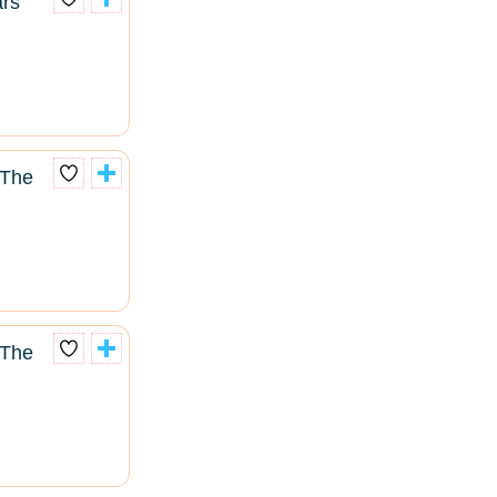
ars
 The
 The