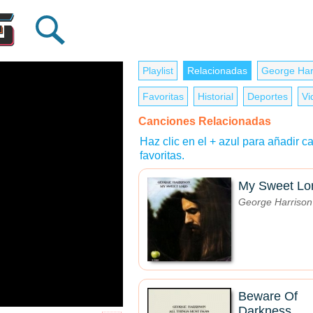
Playlist
Relacionadas
George Har
Favoritas
Historial
Deportes
Vi
Canciones Relacionadas
Haz clic en el + azul para añadir ca
favoritas.
My Sweet Lo
George Harrison
Beware Of
Darkness