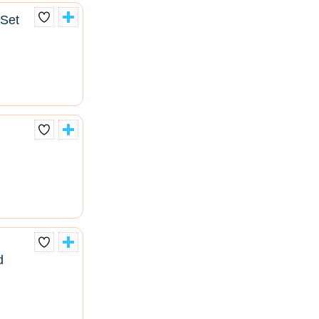
 Set
d