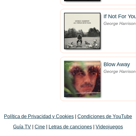
If Not For Yo
George Harrison
Blow Away
George Harrison
Política de Privacidad y Cookies
|
Condiciones de YouTube
Guía TV
|
Cine
|
Letras de canciones
|
Videojuegos