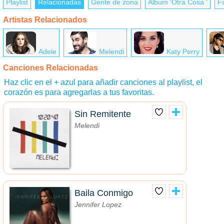
Playlist
Relacionadas
Gente de zona
Álbum 'Otra Cosa '
F
Artistas Relacionados
Adele
Melendi
Katy Perry
Canciones Relacionadas
Haz clic en el + azul para añadir canciones al playlist, el
corazón es para agregarlas a tus favoritas.
Sin Remitente
Melendi
Baila Conmigo
Jennifer Lopez