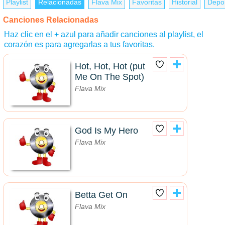
Playlist
Relacionadas
Flava Mix
Favoritas
Historial
Depo
Canciones Relacionadas
Haz clic en el + azul para añadir canciones al playlist, el
corazón es para agregarlas a tus favoritas.
Hot, Hot, Hot (put
Me On The Spot)
Flava Mix
God Is My Hero
Flava Mix
Betta Get On
Flava Mix