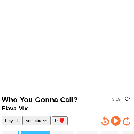
Who You Gonna Call?
3:19
Flava Mix
0
Playlist
Ver Letra