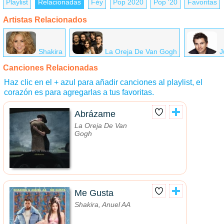
Playlist
Relacionadas
Féy
Pop 2020
Pop '20
Favoritas
Artistas Relacionados
Shakira
La Oreja De Van Gogh
J
Canciones Relacionadas
Haz clic en el + azul para añadir canciones al playlist, el
corazón es para agregarlas a tus favoritas.
Abrázame
La Oreja De Van
Gogh
Me Gusta
Shakira, Anuel AA