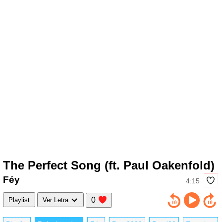
The Perfect Song (ft. Paul Oakenfold)
Féy
4:15
0
Playlist
Ver Letra