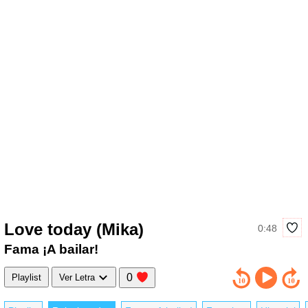
Love today (Mika)
0:48
Fama ¡A bailar!
0
Playlist
Ver Letra