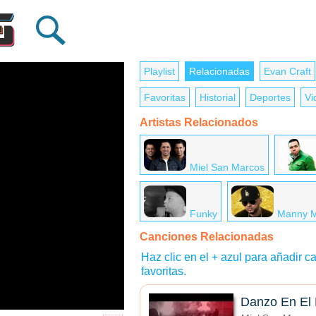
Playlist
Relacionadas
Evan Craft
Favoritas
Historial
Deportes
Vi
Artistas Relacionados
Miel San Marcos
Funky
Manny M
Canciones Relacionadas
Haz clic en el + azul para añadir ca
favoritas.
Danzo En El 