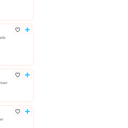
ela
wsan
ei