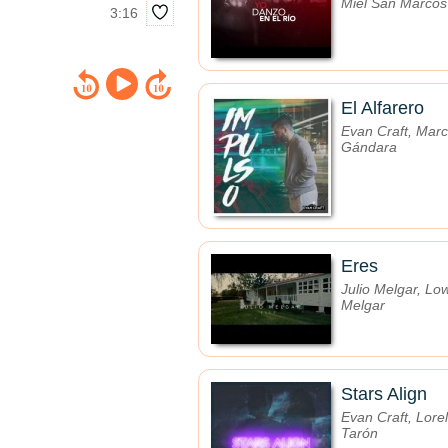
Miel San Marcos
3:16
El Alfarero
Evan Craft, Marc
Gándara
Eres
Julio Melgar, Lo
Melgar
Stars Align
Evan Craft, Lorel
Tarón