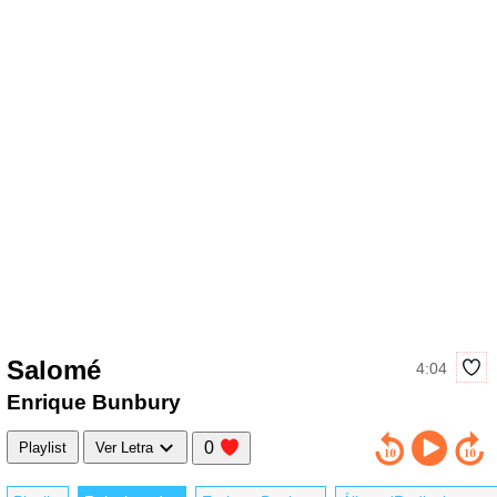
Salomé
4:04
Enrique Bunbury
0
Playlist
Ver Letra