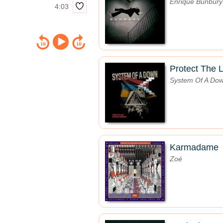
Enrique Bunbury
4:03
Protect The 
System Of A Do
Karmadame
Zoé