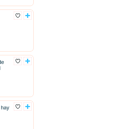
de
l
 hay