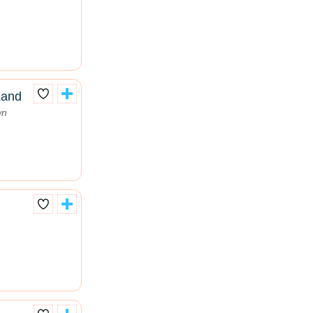
Land
wn