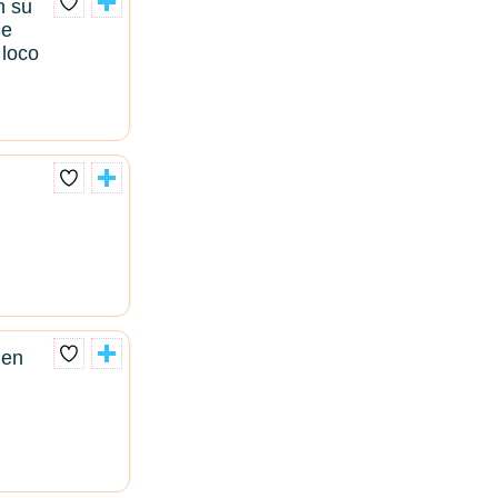
n su
Se
 loco
 en