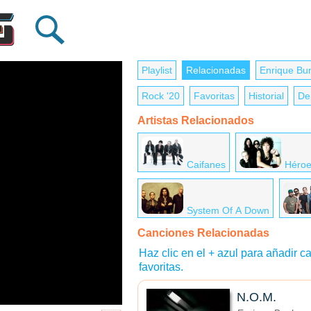
Playlist
Relacionadas
Enrique Bu
Rock '20
Favoritas
Historial
De
Artistas Relacionados
Caifanes
Héroe
System Of A Down
Canciones Relacionadas
Haz clic en el + azul para añadir ca
favoritas.
N.O.M.