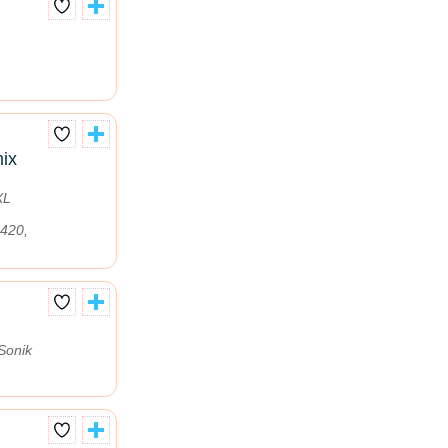
ix
XL
 420,
Sonik