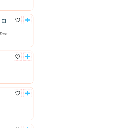
 El
Tren