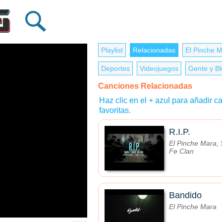
Playlist
Relacionadas
El Pinche 
Deportes
Videojuegos
Gente y B
Canciones Relacionadas
Haz clic en el + azul para añadir ca
favoritas.
R.I.P.
El Pinche Mara,
Fe Clan
Bandido
El Pinche Mara