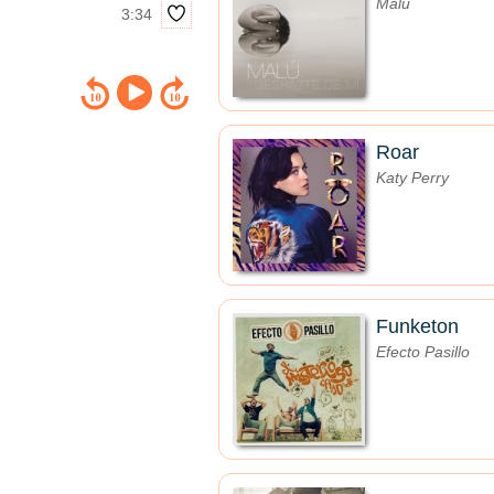
Malú
3:34
Roar
Katy Perry
Funketon
Efecto Pasillo