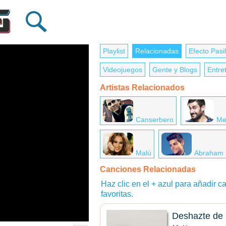
Playlist
Relacionadas
Efecto Pasil
Videojuegos
Gente y Blogs
Entre
Artistas Relacionados
Canserbero
Me
Malú
Abraham 
Canciones Relacionadas
Haz clic en el + azul para añadir ca
favoritas.
Deshazte de