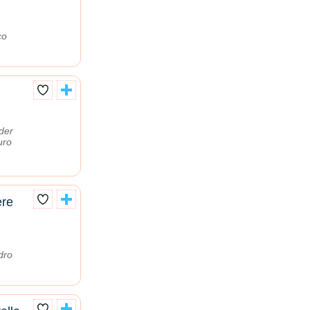
co
der
uro
ere
dro