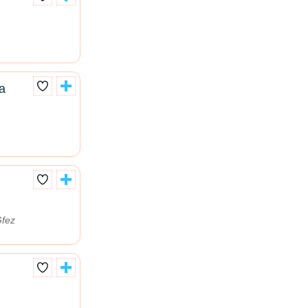
a
Gfez