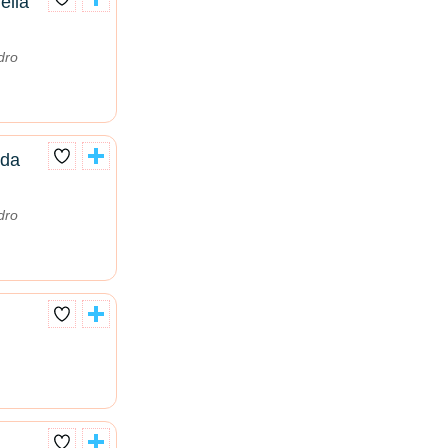
ella
dro
ida
dro