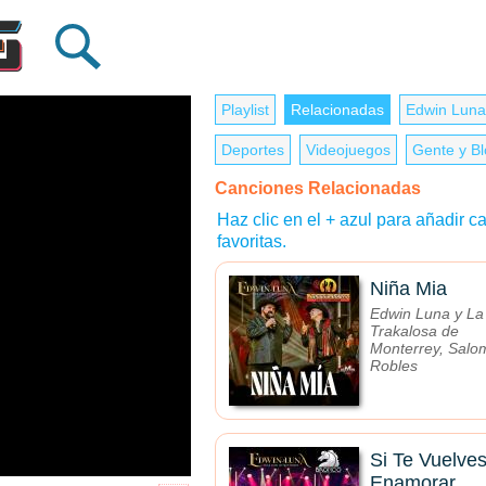
Playlist
Relacionadas
Edwin Luna
Deportes
Videojuegos
Gente y B
Canciones Relacionadas
Haz clic en el + azul para añadir ca
favoritas.
Niña Mia
Edwin Luna y La
Trakalosa de
Monterrey, Salo
Robles
Si Te Vuelves
Enamorar