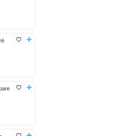
ré
pare