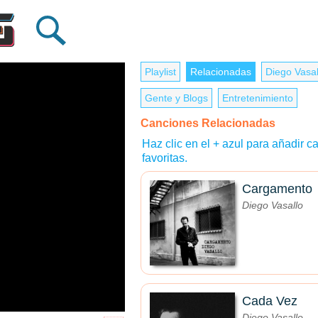
Playlist
Relacionadas
Diego Vasal
Gente y Blogs
Entretenimiento
Canciones Relacionadas
Haz clic en el + azul para añadir ca
favoritas.
Cargamento
Diego Vasallo
Cada Vez
Diego Vasallo