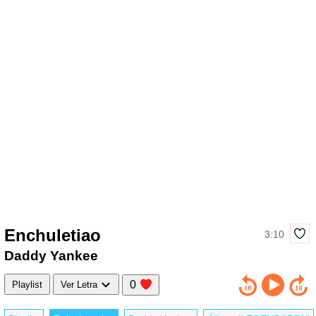
Enchuletiao
3:10
Daddy Yankee
0
Playlist
Ver Letra