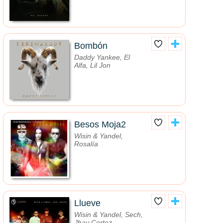
Bombón
Daddy Yankee, El
Alfa, Lil Jon
Besos Moja2
Wisin & Yandel,
Rosalía
Llueve
Wisin & Yandel, Sech,
Jhay Cortez