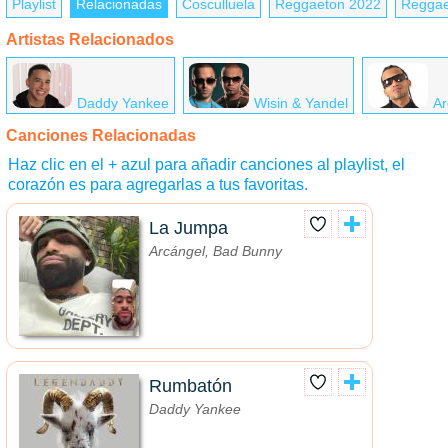
Playlist
Relacionadas
Cosculluela
Reggaeton 2022
Reggae
Artistas Relacionados
Daddy Yankee
Wisin & Yandel
Ar
Canciones Relacionadas
Haz clic en el + azul para añadir canciones al playlist, el
corazón es para agregarlas a tus favoritas.
La Jumpa
Arcángel, Bad Bunny
Rumbatón
Daddy Yankee