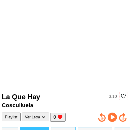
La Que Hay
3:10
Cosculluela
0
Playlist
Ver Letra