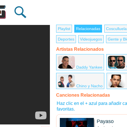
Playlist
Relacionadas
Cosculluela
Deportes
Videojuegos
Gente y B
Artistas Relacionados
Daddy Yankee
Chino y Nacho
Canciones Relacionadas
Haz clic en el + azul para añadir ca
favoritas.
Payaso