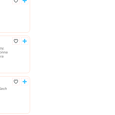
oy,
Jonna
era
 Sech