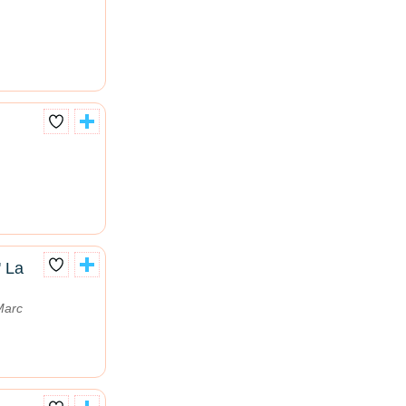
' La
Marc