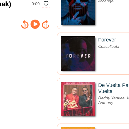
Arcángel
aak)
0:00
Forever
Cosculluela
De Vuelta Pa
Vuelta
Daddy Yankee, 
Anthony