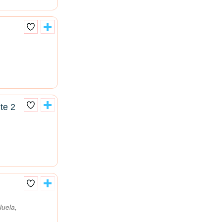
te 2
l
luela,