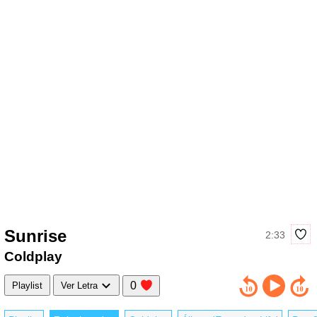
Sunrise
2:33
Coldplay
0
Playlist
Ver Letra