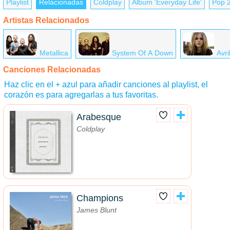
Playlist
Relacionadas
Coldplay
Álbum 'Everyday Life'
Pop 
Artistas Relacionados
Metallica
System Of A Down
Avri
Canciones Relacionadas
Haz clic en el + azul para añadir canciones al playlist, el
corazón es para agregarlas a tus favoritas.
Arabesque
Coldplay
Champions
James Blunt