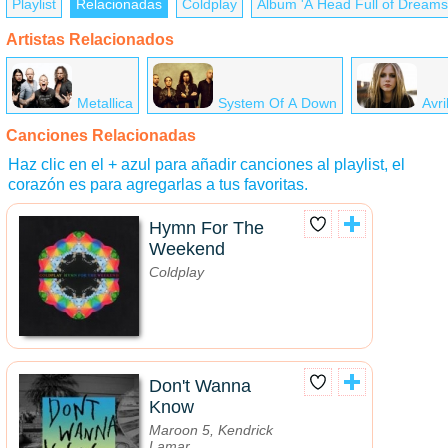
Playlist
Relacionadas
Coldplay
Álbum 'A Head Full of Dreams
Artistas Relacionados
Metallica
System Of A Down
Avri
Canciones Relacionadas
Haz clic en el + azul para añadir canciones al playlist, el
corazón es para agregarlas a tus favoritas.
Hymn For The
Weekend
Coldplay
Don't Wanna
Know
Maroon 5, Kendrick
Lamar