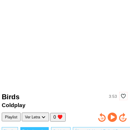
Birds
3:53
Coldplay
0
Playlist
Ver Letra