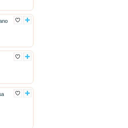
jano
sa