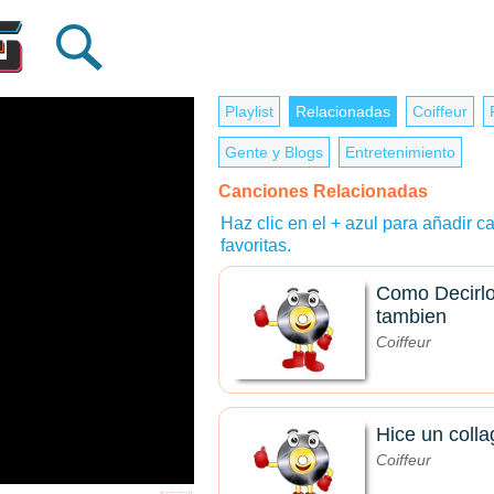
Playlist
Relacionadas
Coiffeur
Gente y Blogs
Entretenimiento
Canciones Relacionadas
Haz clic en el + azul para añadir ca
favoritas.
Como Decirlo
tambien
Coiffeur
Hice un colla
Coiffeur