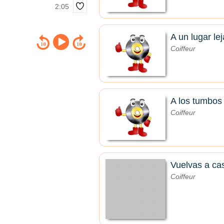
2:05
A un lugar le
Coiffeur
A los tumbos
Coiffeur
Vuelvas a ca
Coiffeur