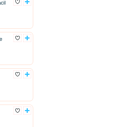
cil
e