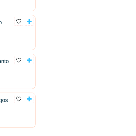
o
anto
gos