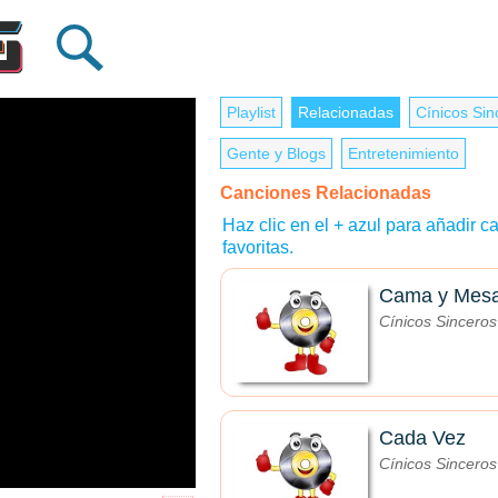
Playlist
Relacionadas
Cínicos Sin
Gente y Blogs
Entretenimiento
Canciones Relacionadas
Haz clic en el + azul para añadir ca
favoritas.
Cama y Mes
Cínicos Sinceros
Cada Vez
Cínicos Sinceros