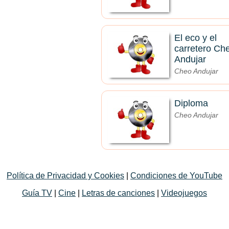
El eco y el
carretero Ch
Andujar
Cheo Andujar
Diploma
Cheo Andujar
Política de Privacidad y Cookies
|
Condiciones de YouTube
Guía TV
|
Cine
|
Letras de canciones
|
Videojuegos