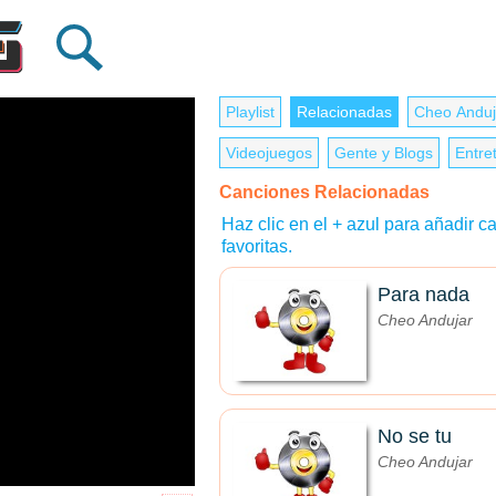
Playlist
Relacionadas
Cheo Anduj
Videojuegos
Gente y Blogs
Entre
Canciones Relacionadas
Haz clic en el + azul para añadir ca
favoritas.
Para nada
Cheo Andujar
No se tu
Cheo Andujar