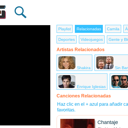
Playlist
Relacionadas
Camila
Á
Deportes
Videojuegos
Gente y B
Artistas Relacionados
Shakira
Sin Ba
Enrique Iglesias
Canciones Relacionadas
Haz clic en el + azul para añadir ca
favoritas.
Chantaje