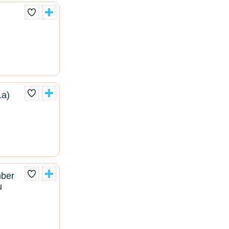
La)
ber
u