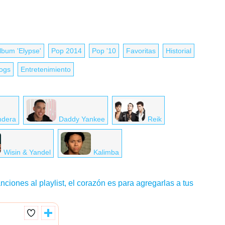
lbum 'Elypse'
Pop 2014
Pop '10
Favoritas
Historial
logs
Entretenimiento
ndera
Daddy Yankee
Reik
Wisin & Yandel
Kalimba
nciones al playlist, el corazón es para agregarlas a tus