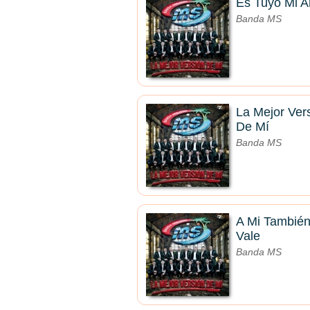
Es Tuyo Mi 
Banda MS
La Mejor Ver
De Mí
Banda MS
A Mi Tambié
Vale
Banda MS