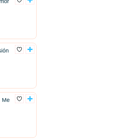
Amor
sión
n Me