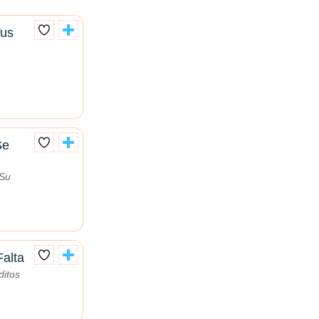
Tus
Se
 Su
alta
itos