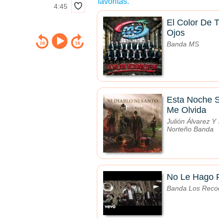
favoritas.
4:45
El Color De 
Ojos
Banda MS
Esta Noche 
Me Olvida
Julión Álvarez Y
Norteño Banda
No Le Hago F
Banda Los Recod