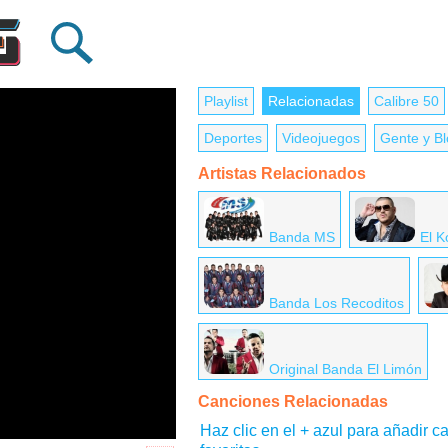
Playlist
Relacionadas
Calibre 50
Deportes
Videojuegos
Gente y B
Artistas Relacionados
Banda MS
El 
Banda Los Recoditos
Original Banda El Limón
Canciones Relacionadas
Haz clic en el + azul para añadir ca