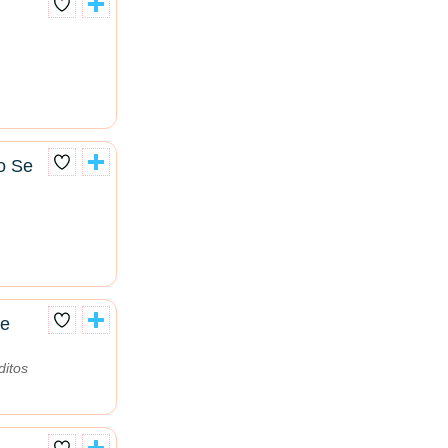
o Se
te
itos