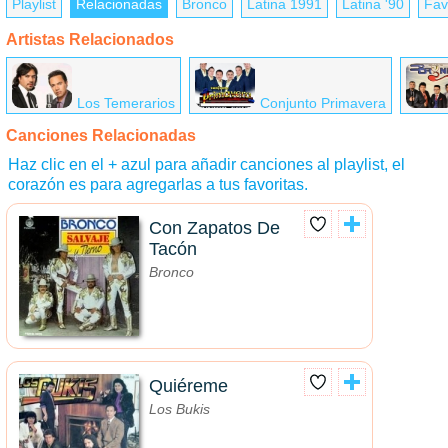
Playlist
Relacionadas
Bronco
Latina 1991
Latina '90
Fav
Artistas Relacionados
Los Temerarios
Conjunto Primavera
Canciones Relacionadas
Haz clic en el + azul para añadir canciones al playlist, el
corazón es para agregarlas a tus favoritas.
Con Zapatos De
Tacón
Bronco
Quiéreme
Los Bukis