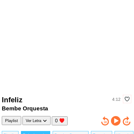
Infeliz
4:12
Bembe Orquesta
0
Playlist
Ver Letra