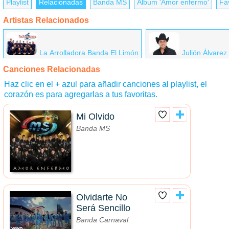
Playlist
Relacionadas
Banda MS
Álbum 'Amor enfermo'
Fa
Artistas Relacionados
La Arrolladora Banda El Limón
Julión Álvare
Canciones Relacionadas
Haz clic en el + azul para añadir canciones al playlist, el
corazón es para agregarlas a tus favoritas.
Mi Olvido
Banda MS
Olvidarte No
Será Sencillo
Banda Carnaval