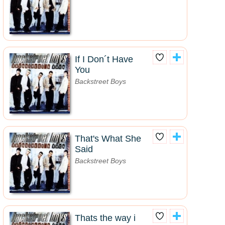
If I Don´t Have
You
Backstreet Boys
That's What She
Said
Backstreet Boys
Thats the way i