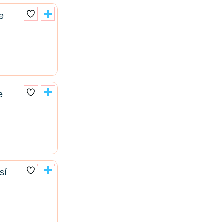
e
e
sí