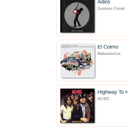
Adiós
Gustavo Cerati
El Colmo
Babasónicos
Highway To H
AC/DC