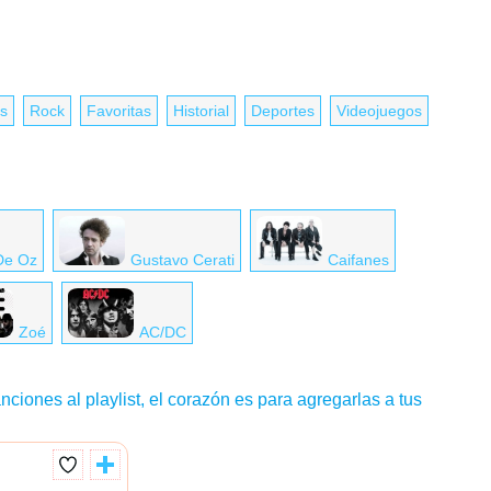
s
Rock
Favoritas
Historial
Deportes
Videojuegos
De Oz
Gustavo Cerati
Caifanes
Zoé
AC/DC
nciones al playlist, el corazón es para agregarlas a tus