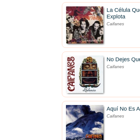
La Célula Qu
Explota
Caifanes
No Dejes Qu
Caifanes
Aquí No Es A
Caifanes