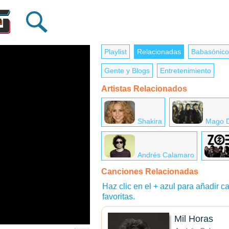
Playlist
Relacionadas
Babasónico
Gente y Blogs
Entretenimiento
Artistas Relacionados
Shakira
Mago 
Andrés Calamaro
Canciones Relacionadas
Haz clic en el + azul para añadir ca
favoritas.
Mil Horas