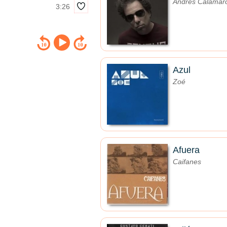
Andrés Calamar
3:26
Azul
Zoé
Afuera
Caifanes