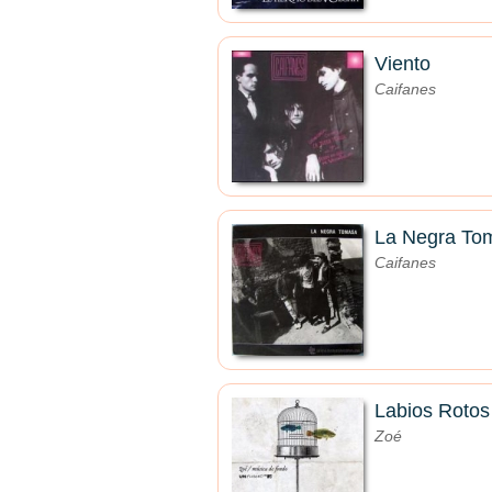
Viento
Caifanes
La Negra To
Caifanes
Labios Rotos
Zoé