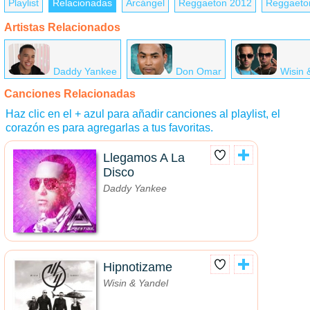
Playlist
Relacionadas
Arcángel
Reggaeton 2012
Reggaeto
Artistas Relacionados
Daddy Yankee
Don Omar
Wisin 
Canciones Relacionadas
Haz clic en el + azul para añadir canciones al playlist, el
corazón es para agregarlas a tus favoritas.
Llegamos A La
Disco
Daddy Yankee
Hipnotizame
Wisin & Yandel