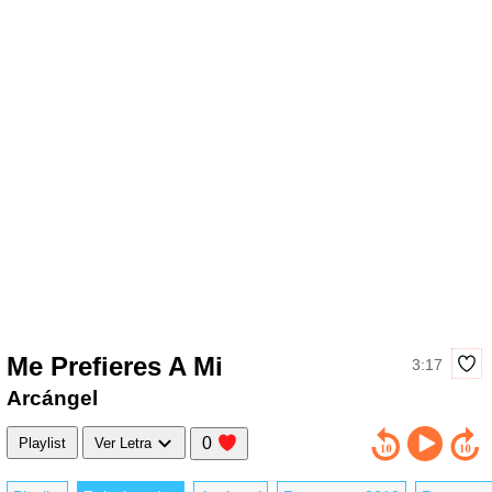
Me Prefieres A Mi
3:17
Arcángel
0
Playlist
Ver Letra