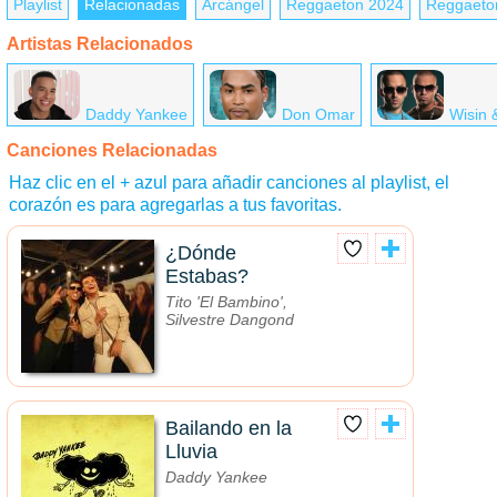
Playlist
Relacionadas
Arcángel
Reggaeton 2024
Reggaeto
Artistas Relacionados
Daddy Yankee
Don Omar
Wisin 
Canciones Relacionadas
Haz clic en el + azul para añadir canciones al playlist, el
corazón es para agregarlas a tus favoritas.
¿Dónde
Estabas?
Tito 'El Bambino',
Silvestre Dangond
Bailando en la
Lluvia
Daddy Yankee