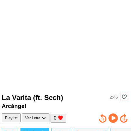
La Varita (ft. Sech)
2:46
Arcángel
0
Playlist
Ver Letra