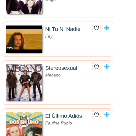
Ni Tu Ni Nadie
Féy
Stereosexual
Mecano
El Último Adiós
Paulina Rubio