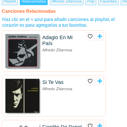
Playlist
Relacionadas
Alfredo Zitarrosa
Pop
Favoritas
Hi
Canciones Relacionadas
Haz clic en el + azul para añadir canciones al playlist, el
corazón es para agregarlas a tus favoritas.
Adagio En Mi
País
Alfredo Zitarrosa
Si Te Vas
Alfredo Zitarrosa