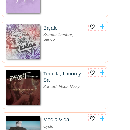
Bájale
Kronno Zomber,
Sanco
Tequila, Limón y
Sal
Zarcort, Nous Nizzy
Media Vida
Cyclo