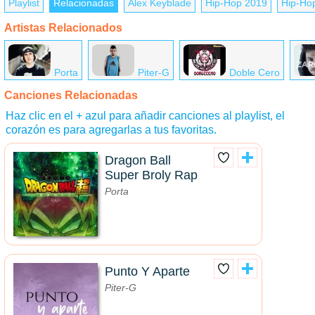
Playlist
Relacionadas
Alex Keyblade
Hip-Hop 2019
Hip-Hop
Artistas Relacionados
Porta
Piter-G
Doble Cero
Canciones Relacionadas
Haz clic en el + azul para añadir canciones al playlist, el
corazón es para agregarlas a tus favoritas.
Dragon Ball
Super Broly Rap
Porta
Punto Y Aparte
Piter-G