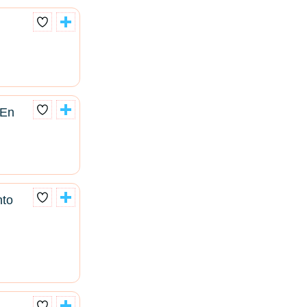
 En
nto