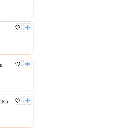
e
alsa