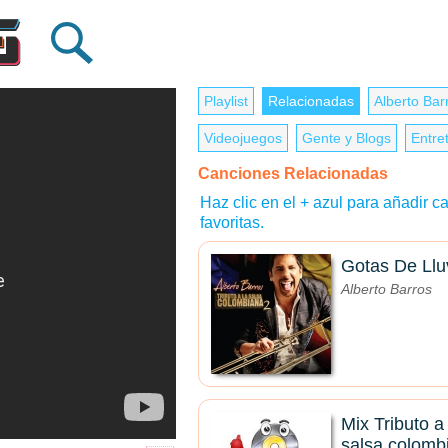
Playlist
Relacionadas
Alberto Bar
Videojuegos
Gente y Blogs
Entre
Canciones Relacionadas
Haz clic en el + azul para añadir ca
favoritas.
Gotas De Llu
Alberto Barros
Mix Tributo a 
salsa colomb