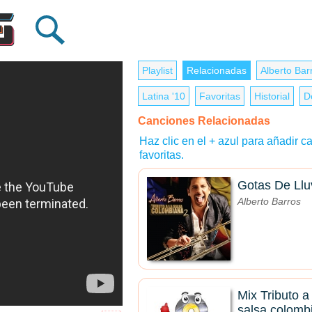
Playlist
Relacionadas
Alberto Bar
Latina '10
Favoritas
Historial
D
Canciones Relacionadas
Haz clic en el + azul para añadir ca
favoritas.
Gotas De Llu
Alberto Barros
Mix Tributo a 
salsa colomb