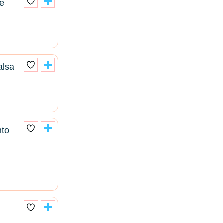
e
alsa
nto